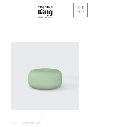
ME
NU
SKU : 126351351935