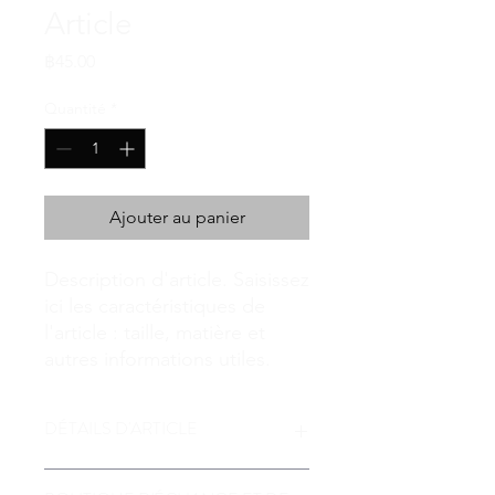
Article
Prix
฿45.00
Quantité
*
Ajouter au panier
Description d'article. Saisissez 
ici les caractéristiques de 
l'article : taille, matière et 
autres informations utiles.
DÉTAILS D'ARTICLE
Détails d'article. Saisissez ici les