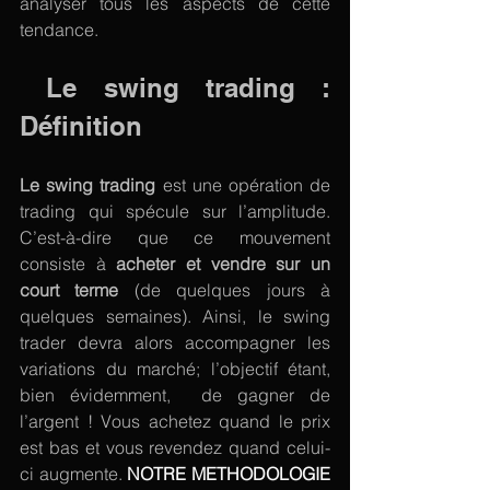
analyser tous les aspects de cette 
tendance.
 Le swing trading : 
Définition
Le swing trading
 est une opération de 
trading qui spécule sur l’amplitude. 
C’est-à-dire que ce mouvement 
consiste à 
acheter et vendre sur un 
court terme
 (de quelques jours à 
quelques semaines). Ainsi, le swing 
trader devra alors accompagner les 
variations du marché; l’objectif étant, 
bien évidemment,  de gagner de 
l’argent ! Vous achetez quand le prix 
est bas et vous revendez quand celui-
ci augmente. 
NOTRE METHODOLOGIE 