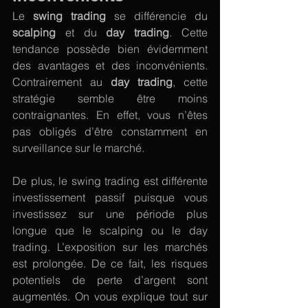
Le 
swing trading
 se différencie du 
scalping
 et du 
day trading
. Cette 
tendance possède bien évidemment 
des avantages et des inconvénients. 
Contrairement au 
day trading
, cette 
stratégie semble être moins 
contraignantes. En effet, vous n’êtes 
pas obligés d’être constamment en 
surveillance sur le marché. 
De plus, le swing trading est différente 
investissement passif puisque vous 
investissez sur une période plus 
longue que le scalping ou le day 
trading. L’exposition sur les marchés 
est prolongée. De ce fait, les risques 
potentiels de perte d’argent sont 
augmentés. On vous explique tout sur 