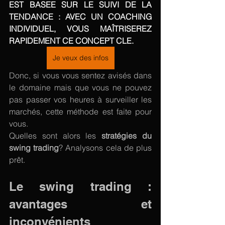
EST BASEE SUR LE SUIVI DE LA 
TENDANCE : AVEC UN COACHING 
INDIVIDUEL, VOUS MAÎTRISEREZ 
RAPIDEMENT CE CONCEPT CLE.
Je veux des infos
Donc, si vous vous sentez avisés dans 
le domaine mais que vous ne pouvez 
pas passer vos heures à surveiller les 
marchés, cette méthode est faite pour 
vous. 
Quelles sont alors les
 stratégies du 
swing trading
? Analysons cela de plus 
prêt.
Le swing trading : 
avantages et 
inconvénients