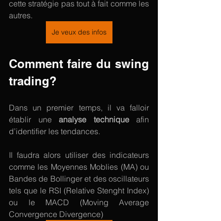
cette stratégie pas tout à fait comme les 
autres.
Je veux des infos
Comment faire du swing 
trading? 
Dans un premier temps, il va falloir 
établir une 
analyse technique
 afin 
d’identifier les tendances.
Il faudra alors utiliser des indicateurs 
comme les Moyennes Moblies (MA) ou 
Bandes de Bollinger et des oscillateurs 
tels que le RSI (Relative Stenght Index) 
ou le MACD (Moving Average 
Convergence Divergence)