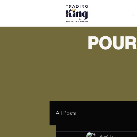
Ac
POUR
All Posts
Amé Ly