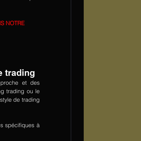
S NOTRE 
Choisir une formation adaptée à votre style de trading  
proche et des 
g trading ou le 
style de trading 
s spécifiques à 