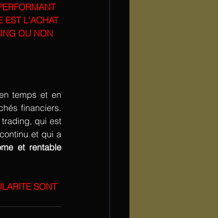
PERFORMANT 
 EST L'ACHAT 
HING OU NON
en temps et en 
és financiers. 
trading, qui est 
continu et qui a 
devenir un trader autonome et rentable 
LARITE SONT 