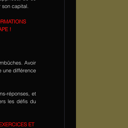
 son capital. 
ORMATIONS 
PE ! 
.
embûches. Avoir 
une différence 
s les défis du 
XERCICES ET 