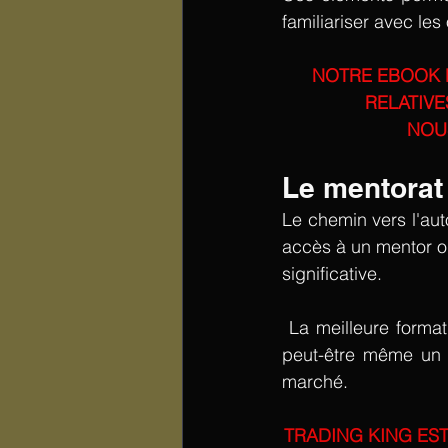
familiariser avec les
NOTRE EBOOK D
RELATIVE
NOU
Le mentorat 
Le chemin vers l'aut
accès à un mentor o
significative.
 La meilleure formation offrira un soutien continu, des sessions de questions-réponses, et 
peut-être même un m
marché.  
TRADING KING ES