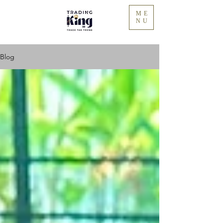
ME
NU
Blog