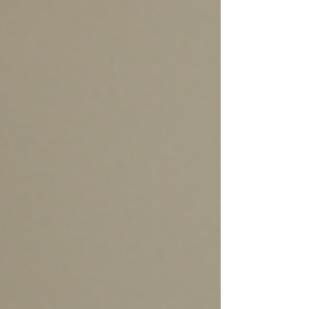
suivre des “signaux” inefficaces. Mais face à la
multitude d’offres en ligne, une question devient
essentielle : comment reconnaître une formation
trading Forex sérieuse quand on débute ? Car la
vérité est simple : une mauvaise formation peut