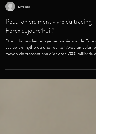
Myriam
Peut-on vraiment vivre du trading
Forex aujourd’hui ?
Être indépendant et gagner sa vie avec le Forex ,
est-ce un mythe ou une réalité? Avec un volume
moyen de transactions d’environ 7000 milliards de
dollars, le marché du Forex est un marché très
lucratif. Mais alors, comment s’y prendre pour
générer suffisamment de revenus pour vivre du
trading Forex ? Quelles stratégies établir, pour
vivre du trading Forex ? Avant de pouvoir vivre du
trading Forex , certaines conditions sont à définir.
Tout d’abord, il est essentiel d’identi